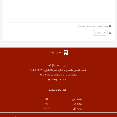
سه شنبه 26 اردیبهشت 1402 (3 سال قبل )
اخبار سایت
تماس با ما
ایمیل: info@icpse.ir
شماره تماس، واتساپ و تلگرام دبیرخانه ایران :09050265032
ساعت تماس با دبیرخانه :ساعت 8 تا 21
( شنبه تا پنجشنبه)
آمار بازدید سایت
بازدید امروز
154
بازدید دیروز
145
بازدید کل
420,446